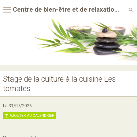
Centre de bien-être et de relaxation Au Coeur du geste
Accueil
Agenda
Album photos
Newsletter
Contact
Stage de la culture à la cuisine Les
tomates
Galerie vidéos
Le 31/07/2026
AJOUTER AU CALENDRIER