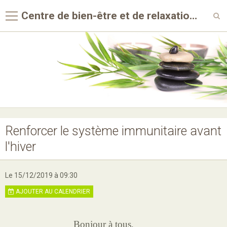
Centre de bien-être et de relaxation Au Coeur du geste
Accueil
Agenda
Album photos
Newsletter
Contact
Renforcer le système immunitaire avant
l'hiver
Galerie vidéos
Le 15/12/2019
à 09:30
AJOUTER AU CALENDRIER
Bonjour à tous,