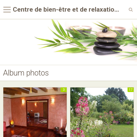
Centre de bien-être et de relaxation Au Coeur du geste
Accueil
Agenda
Album photos
Newsletter
Album photos
Contact
Galerie vidéos
3
17